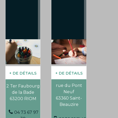
rue du Pont
2 Ter Faubourg
Neuf
de la Bade
63360 Saint-
63200 RIOM
Beauzire
04 73 67 97