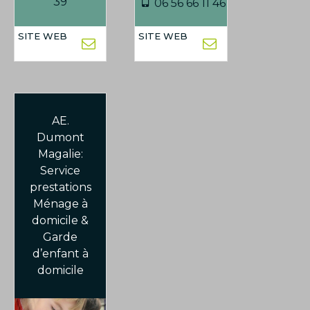
39
06 56 66 11 46
AE.
Dumont
Magalie:
Service
prestations
Ménage à
domicile &
Garde
d’enfant à
domicile