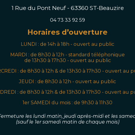
1 Rue du Pont Neuf - 63360 ST-Beauzire
04 73 33 92 59
Horaires d’ouverture
LUNDI : de 14h à 18h - ouvert au public
MARDI :
de 8h30 à 12h - standard téléphonique
de 13h30 à 17h30 - ouvert au public
CREDI : de
8h30
à 12h & de 13h30 à 17h30
- ouvert au p
JEUDI
:
de
8h30
à 12h
- ouvert au public
DREDI
:
de
8h30
à 12h & de 13h30 à 17h30
- ouvert au p
1er SAMEDI du mois
:
de 9
h30
à 11h30
Fermeture les lundi matin, jeudi après-midi
et les samed
(sauf le 1er samedi matin de chaque mois)