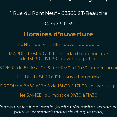
1 Rue du Pont Neuf - 63360 ST-Beauzire
04 73 33 92 59
Horaires d’ouverture
LUNDI : de 14h à 18h - ouvert au public
MARDI :
de 8h30 à 12h - standard téléphonique
de 13h30 à 17h30 - ouvert au public
CREDI : de
8h30
à 12h & de 13h30 à 17h30
- ouvert au p
JEUDI
:
de
8h30
à 12h
- ouvert au public
DREDI
:
de
8h30
à 12h & de 13h30 à 17h30
- ouvert au p
1er SAMEDI du mois
:
de 9
h30
à 11h30
Fermeture les lundi matin, jeudi après-midi
et les samed
(sauf le 1er samedi matin de chaque mois)