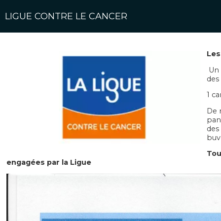
LIGUE CONTRE LE CANCER
Les
Un 
des 
1 ca
De 
pan
des 
buv
Tou
engagées par la Ligue